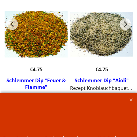
€
4.75
€
4.75
Schlemmer Dip "Feuer &
Schlemmer Dip "Aioli"
Flamme"
Rezept Knoblauchbaquette:1 Baguette in Scheiben schneiden, 1 Teelöffel Aioli Gewürz mit 25ml Olivenöl vermischen und mit einem Pinsel auf die Baguettescheiben auftragen. Bei 180 Grad im Backofen für 10-15 min. knusprig braun backen Rezept DIP: 1 TL Gewürz mit etwas Wasser verrühren, 100g Salatmayonaise,Quark,Joghurt oder Creme Fraiche dazu geben und gut verrühren. Vor dem Servieren ca. 15min ziehen lassen!
Leichte Currynote trifft auf Chili.
inkl. MwSt
inkl. MwSt
zzgl. Versand
zzgl. Versand
€67.86
/ kg
€67.86
/ kg
Mehr Infos
Mehr Infos