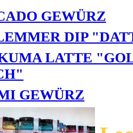
CADO GEWÜRZ
LEMMER DIP "DAT
KUMA LATTE "GO
CH"
MI GEWÜRZ