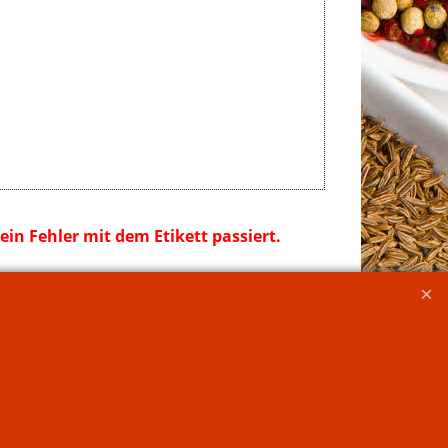
in Fehler mit dem Etikett passiert.
 dazu und vermengen.