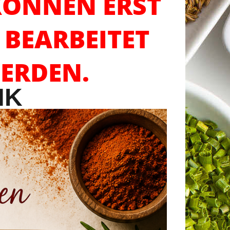
 KÖNNEN ERST
 BEARBEITET
ERDEN.
NK