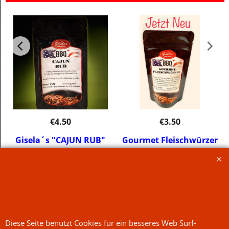
€
4.50
€
3.50
Gisela´s "CAJUN RUB"
Gourmet Fleischwürzer
für alle Fleischsorten!
inkl. MwSt
inkl. MwSt
zzgl. Versand
zzgl. Versand
€50.00
/ kg
€50.00
/ kg
Mehr Infos
Mehr Infos
Jetzt kaufen
Jetzt kaufen
Diese Seite benutzt Cookies für ein besseres Web Surf-