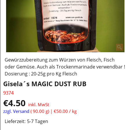
Gewürzzubereitung zum Würzen von Fleisch, Fisch
oder Gemüse. Auch als Trockenmarinade verwendbar !
Dosierung : 20-25g pro Kg Fleisch
Gisela´s MAGIC DUST RUB
9374
€
4.50
inkl. MwSt
zzgl. Versand
90.00
g
€50.00
/ kg
Lieferzeit:
5-7 Tagen