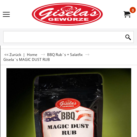
0
<< Zurück
|
Home
BBQ Rub`s + Salatfix
Gisela´s MAGIC DUST RUB