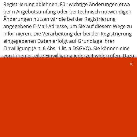
Registrierung ablehnen. Für wichtige Änderungen etwa
beim Angebotsumfang oder bei technisch notwendigen
Änderungen nutzen wir die bei der Registrierung
angegebene E-Mail-Adresse, um Sie auf diesem Wege zu
informieren. Die Verarbeitung der bei der Registrierung
eingegebenen Daten erfolgt auf Grundlage Ihrer
Einwilligung (Art. 6 Abs. 1 lit. a DSGVO). Sie können eine
von Ihnen erteilte Einwilligung jederzeit widerrufen. Dazu
reicht eine formlose Mitteilung per E-Mail an uns. Die
Rechtmäßigkeit der bereits erfolgten Datenverarbeitung
bleibt vom Widerruf unberührt. Die bei der
Registrierung erfassten Daten werden von uns
gespeichert, solange Sie auf unserer Website registriert
sind und werden anschließend gelöscht. Gesetzliche
Aufbewahrungsfristen bleiben unberührt.
Datenübermittlung bei Vertragsschluss für Online-
Shops, Händler und Warenversand Wir übermitteln
personenbezogene Daten an Dritte nur dann, wenn dies
im Rahmen der Vertragsabwicklung notwendig ist, etwa