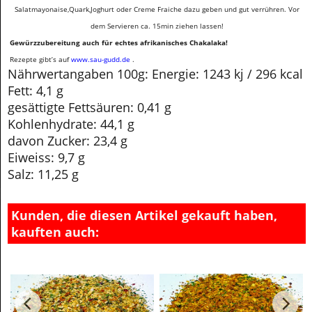
Salatmayonaise,Quark,Joghurt oder Creme Fraiche dazu geben und gut verrühren. Vor
dem Servieren ca. 15min ziehen lassen!
Gewürzzubereitung auch für echtes afrikanisches Chakalaka!
Rezepte gibt’s auf
www.sau-gudd.de
.
Nährwertangaben 100g:
Energie: 1243 kj / 296 kcal
Fett: 4,1 g
gesättigte Fettsäuren: 0,41 g
Kohlenhydrate: 44,1 g
davon Zucker: 23,4 g
Eiweiss: 9,7 g
Salz: 11,25 g
Kunden, die diesen Artikel gekauft haben,
kauften auch: