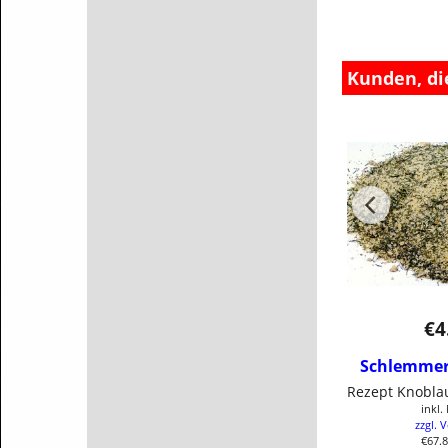
Kunden, di
€
4
Schlemmer 
inkl
zzgl. 
€67.