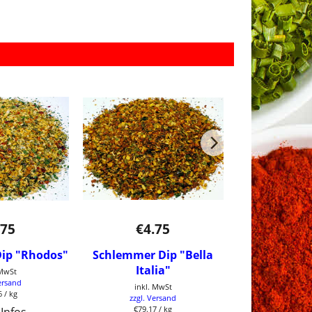
.75
€
4.75
€
4.
ip "Rhodos"
Schlemmer Dip "Bella
Schlemmer 
Italia"
Cream Tomat
 MwSt
ersand
inkl. MwSt
6
/ kg
zzgl. Versand
inkl. 
€79.17
/ kg
zzgl. V