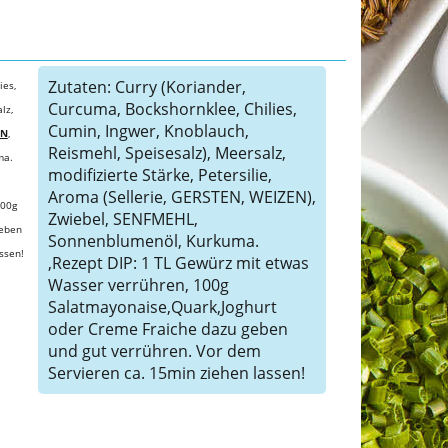
Zutaten: Curry (Koriander,
ies,
Curcuma, Bockshornklee, Chilies,
lz,
Cumin, Ingwer, Knoblauch,
EN
,
Reismehl, Speisesalz), Meersalz,
ma.
modifizierte Stärke, Petersilie,
Aroma (Sellerie, GERSTEN, WEIZEN),
100g
Zwiebel, SENFMEHL,
geben
Sonnenblumenöl, Kurkuma.
ssen!
,Rezept DIP: 1 TL Gewürz mit etwas
Wasser verrühren, 100g
Salatmayonaise,Quark,Joghurt
oder Creme Fraiche dazu geben
und gut verrühren. Vor dem
Servieren ca. 15min ziehen lassen!