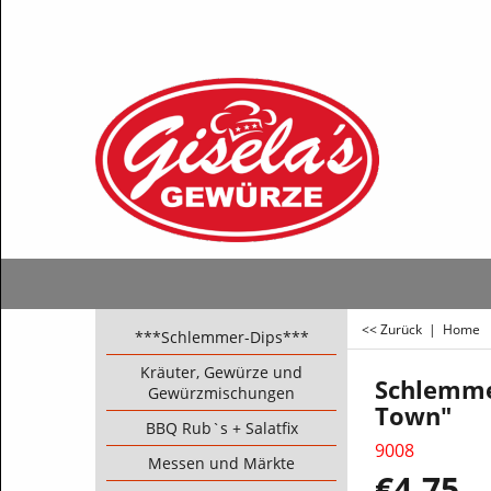
<< Zurück
|
Home
***Schlemmer-Dips***
Kräuter, Gewürze und
Schlemme
Gewürzmischungen
Town"
BBQ Rub`s + Salatfix
9008
Messen und Märkte
€
4.75