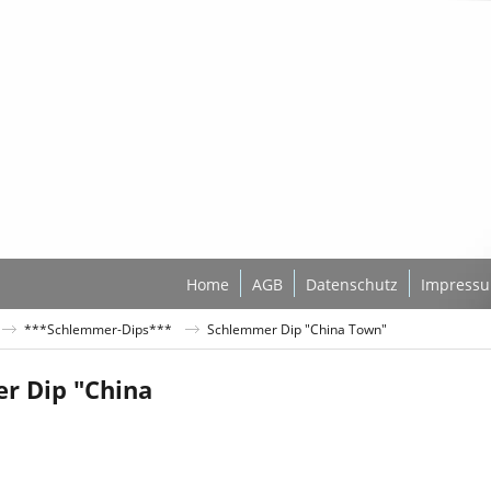
Home
AGB
Datenschutz
Impress
***Schlemmer-Dips***
Schlemmer Dip "China Town"
r Dip "China