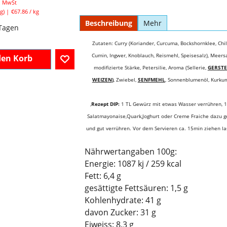
l. MwSt
g
€67.86
/ kg
Beschreibung
Mehr
 Tagen
Zutaten: Curry (Koriander, Curcuma, Bockshornklee, Chil
Cumin, Ingwer, Knoblauch, Reismehl, Speisesalz), Meersa
den Korb
modifizierte Stärke, Petersilie, Aroma (Sellerie,
GERST
WEIZEN
)
, Zwiebel,
SENFMEHL
, Sonnenblumenöl, Kurku
,
Rezept DIP:
1 TL Gewürz mit etwas Wasser verrühren, 
Salatmayonaise,Quark,Joghurt oder Creme Fraiche dazu 
und gut verrühren. Vor dem Servieren ca. 15min ziehen la
Nährwertangaben 100g:
Energie: 1087 kj / 259 kcal
Fett: 6,4 g
gesättigte Fettsäuren: 1,5 g
Kohlenhydrate: 41 g
davon Zucker: 31 g
Eiweiss: 8,3 g