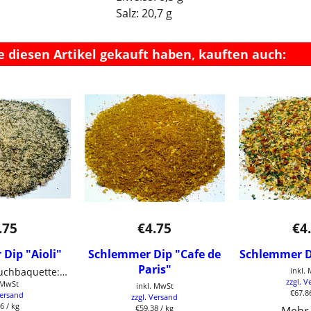
Salz: 20,7 g
e diesen Artikel gekauft haben, kauften auch:
.75
€
4.75
€
4
Dip "Aioli"
Schlemmer Dip "Cafe de
Schlemmer D
Paris"
Rezept Knoblauchbaquette:1 Baguette in Scheiben schneiden, 1 Teelöffel Aioli Gewürz mit 25ml Olivenöl vermischen und mit einem Pinsel auf die Baguettescheiben auftragen. Bei 180 Grad im Backofen für 10-15 min. knusprig braun backen Rezept DIP: 1 TL Gewürz mit etwas Wasser verrühren, 100g Salatmayonaise,Quark,Joghurt oder Creme Fraiche dazu geben und gut verrühren. Vor dem Servieren ca. 15min ziehen lassen!
inkl.
zzgl. V
. MwSt
inkl. MwSt
€67.8
Versand
zzgl. Versand
86
/ kg
€59.38
/ kg