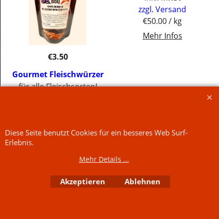
zzgl. Versand
€50.00
/ kg
Mehr Infos
€
3.50
Gourmet Fleischwürzer
für alle Fleischsorten!
inkl. MwSt
zzgl. Versand
€50.00
/ kg
Diese Seite benutzt Cookies für ein besseres Web Surf-
Mehr Infos
Jetzt kaufen
Erlebnis.
Jetzt kaufen
Mehr Details ...
WebShop erstellt mit
ShopFactory Shop
Software.
Akzeptieren
Ablehnen