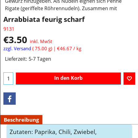
Gewürz hinzugeben. Als Nudeln eignen sich Penne
Rigate (geriffelte Röhrennudeln). Zusammen mit
Arrabbiata feurig scharf
9131
€
3.50
inkl. MwSt
zzgl. Versand
75.00
g
€46.67
/ kg
Lieferzeit:
5-7 Tagen
In den Korb
Beschreibung
Zutaten: Paprika, Chili, Zwiebel,