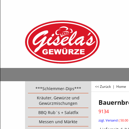
<< Zurück
|
Home
***Schlemmer-Dips***
Kräuter, Gewürze und
Bauernbr
Gewürzmischungen
9134
BBQ Rub`s + Salatfix
€
3.75
Messen und Märkte
ink
zzgl. Versand
50.00