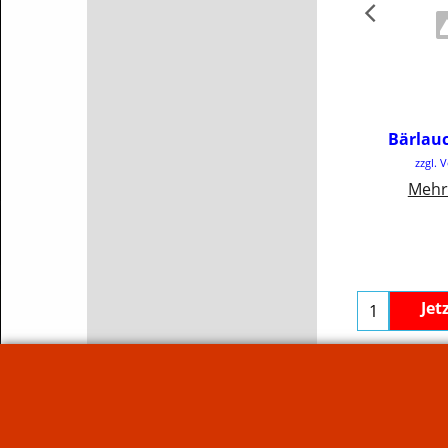
€
4
Bärlau
inkl
zzgl. 
€80.
Mehr
Jet