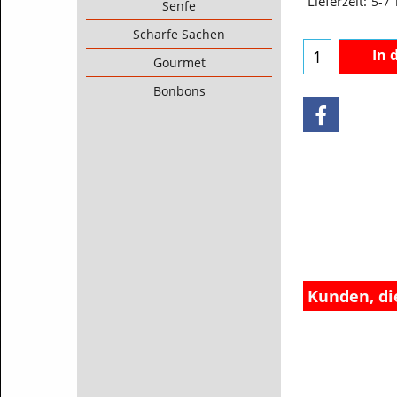
Senfe
Lieferzeit:
5-7
Scharfe Sachen
Gourmet
In 
Bonbons
Kunden, di