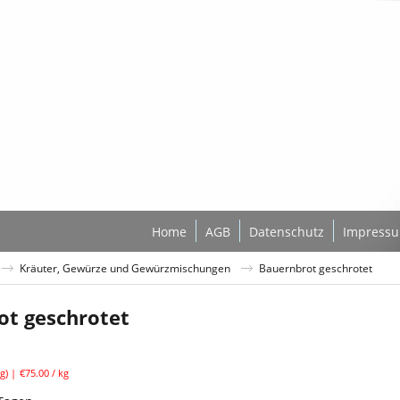
Home
AGB
Datenschutz
Impress
Kräuter, Gewürze und Gewürzmischungen
Bauernbrot geschrotet
ot geschrotet
l. MwSt
g
€75.00
/ kg