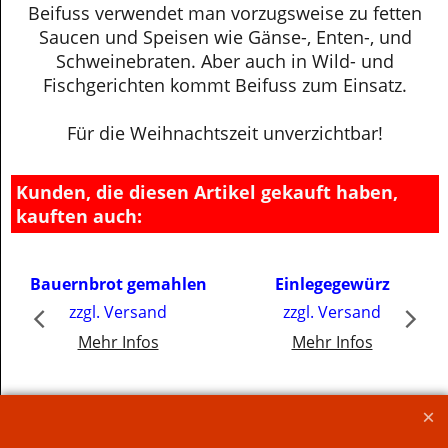
Beifuss verwendet man vorzugsweise zu fetten
Saucen und Speisen wie Gänse-, Enten-, und
Schweinebraten. Aber auch in Wild- und
Fischgerichten kommt Beifuss zum Einsatz.
Für die Weihnachtszeit unverzichtbar!
Kunden, die diesen Artikel gekauft haben,
kauften auch:
€
3.75
€
3.00
Bauernbrot gemahlen
Einlegegewürz
inkl. MwSt
inkl. MwSt
zzgl. Versand
zzgl. Versand
€75.00
/ kg
€42.86
/ kg