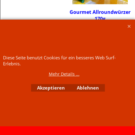
Mehr Infos
€
5.00
Gourmet Allroundwürzer
170g
inkl. MwSt
zzgl. Versand
Diese Seite benutzt Cookies für ein besseres Web Surf-
€29.41
/ kg
Erlebnis.
Mehr Infos
Jetzt kaufen
Mehr Details ...
Jetzt kaufen
Akzeptieren
Ablehnen
WebShop erstellt mit
ShopFactory Shop
Software.