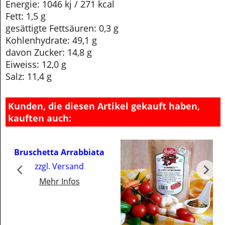
Nährwertangaben 100g:
Energie: 1046 kj / 271 kcal
Fett: 1,5 g
gesättigte Fettsäuren: 0,3 g
Kohlenhydrate: 49,1 g
davon Zucker: 14,8 g
Eiweiss: 12,0 g
Salz: 11,4 g
Kunden, die diesen Artikel gekauft haben,
kauften auch:
€
3.50
Bruschetta Arrabbiata
inkl. MwSt
zzgl. Versand
€50.00
/ kg