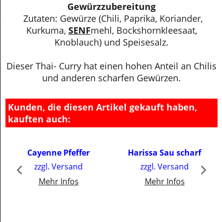
Gewürzzubereitung
Zutaten: Gewürze (Chili, Paprika, Koriander,
Kurkuma,
SENF
mehl, Bockshornkleesaat,
Knoblauch) und Speisesalz.
Dieser Thai- Curry hat einen hohen Anteil an Chilis
und anderen scharfen Gewürzen.
Kunden, die diesen Artikel gekauft haben,
kauften auch:
€
3.50
€
3.25
Cayenne Pfeffer
Harissa Sau scharf
inkl. MwSt
inkl. MwSt
zzgl. Versand
zzgl. Versand
€50.00
/ kg
€46.43
/ kg