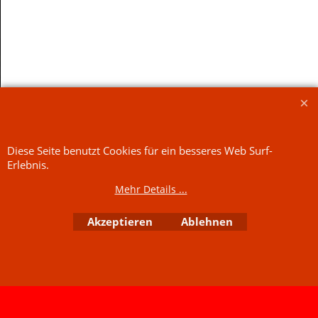
Mehr Infos
Mehr Infos
r
Diese Seite benutzt Cookies für ein besseres Web Surf-
Jetzt kaufen
Jetzt kaufen
Erlebnis.
Mehr Details ...
WebShop erstellt mit
ShopFactory Shop
Software.
Akzeptieren
Ablehnen