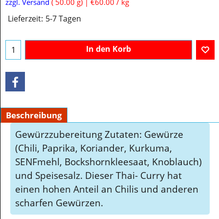
€
3.00
inkl. MwSt
zzgl. Versand
50.00
g
€60.00
/ kg
Lieferzeit:
5-7 Tagen
In den Korb
Beschreibung
Gewürzzubereitung Zutaten: Gewürze
(Chili, Paprika, Koriander, Kurkuma,
SENFmehl, Bockshornkleesaat, Knoblauch)
und Speisesalz. Dieser Thai- Curry hat
einen hohen Anteil an Chilis und anderen
scharfen Gewürzen.