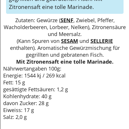
Zitronensaft eine tolle Marinade.
Zutaten: Gewürze (
SENF
, Zwiebel, Pfeffer,
Wacholderbeeren, Lorbeer, Nelken), Zitronensäure
und Meersalz.
(Kann Spuren von
SESAM
und
SELLERIE
enthalten). Aromatische Gewürzmischung für
gegrillten und gebratenen Fisch.
Mit Zitronensaft eine tolle Marinade.
Nährwertangaben 100g:
Energie: 1544 kj / 269 kcal
Fett: 15 g
gesättigte Fettsäuren: 1,2 g
Kohlenhydrate: 40 g
davon Zucker: 28 g
Eiweiss: 17 g
Salz: 2,0 g