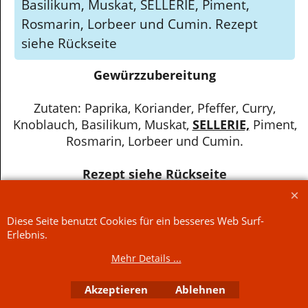
Basilikum, Muskat, SELLERIE, Piment,
Rosmarin, Lorbeer und Cumin. Rezept
siehe Rückseite
Gewürzzubereitung
Zutaten: Paprika, Koriander, Pfeffer, Curry,
Knoblauch, Basilikum, Muskat,
SELLERIE,
Piment,
Rosmarin, Lorbeer und Cumin.
Rezept siehe Rückseite
Diese Seite benutzt Cookies für ein besseres Web Surf-
WebShop erstellt mit
ShopFactory Shop
Erlebnis.
Software.
Mehr Details ...
Akzeptieren
Ablehnen