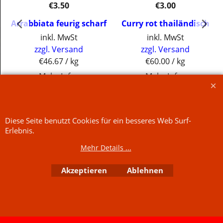
€
3.50
€
3.00
Arrabbiata feurig scharf
Curry rot thailändisch
inkl. MwSt
inkl. MwSt
zzgl. Versand
zzgl. Versand
€46.67
/ kg
€60.00
/ kg
Mehr Infos
Mehr Infos
Jetzt kaufen
Jetzt kaufen
WebShop erstellt mit
ShopFactory Shop
Software.
Diese Seite benutzt Cookies für ein besseres Web Surf-
Erlebnis.
Mehr Details ...
Akzeptieren
Ablehnen