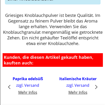
einer Knoblauchzehe.
Griesiges Knoblauchpulver ist beste Qualität. Im
Gegensatz zu feinem Pulver bleibt das Aroma
lange erhalten. Verwenden Sie das
Knoblauchgranulat mengenmäßig wie getrocknete
Zehen. Ein nicht gehäufter Teelöffel entspricht
etwa einer Knoblauchzehe.
Kunden, die diesen Artikel gekauft haben,
kauften auch:
€
3.00
€
3.00
Paprika edelsüß
Italienische Kräuter
inkl. MwSt
inkl. MwSt