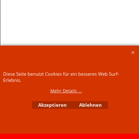
zzgl. Versand
zzgl. Versand
€750.00
/ kg
€62.50
/ kg
Mehr Infos
Mehr Infos
Diese Seite benutzt Cookies für ein besseres Web Surf-
Jetzt kaufen
Jetzt kaufen
Erlebnis.
Mehr Details ...
WebShop erstellt mit
ShopFactory Shop
Software.
Akzeptieren
Ablehnen