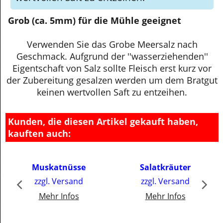
wertvollen Saft zu entzeihen.
Grob (ca. 5mm) für die Mühle geeignet
Verwenden Sie das Grobe Meersalz nach
Geschmack. Aufgrund der ''wasserziehenden''
Eigentschaft von Salz sollte Fleisch erst kurz vor
der Zubereitung gesalzen werden um dem Bratgut
keinen wertvollen Saft zu entzeihen.
Kunden, die diesen Artikel gekauft haben,
kauften auch:
€
3.00
€
2.50
l
Muskatnüsse
Salatkräuter
inkl. MwSt
inkl. MwSt