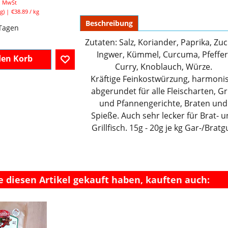
l. MwSt
g
€38.89
/ kg
Beschreibung
 Tagen
Zutaten: Salz, Koriander, Paprika, Zuc
Ingwer, Kümmel, Curcuma, Pfeffer
den Korb
Curry, Knoblauch, Würze.
Kräftige Feinkostwürzung, harmoni
abgerundet für alle Fleischarten, Gri
und Pfannengerichte, Braten und
Spieße. Auch sehr lecker für Brat- 
Grillfisch. 15g - 20g je kg Gar-/Bratg
e diesen Artikel gekauft haben, kauften auch: