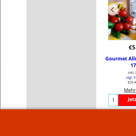
€
5
Gourmet Al
1
inkl
zzgl. 
€29.
Mehr
Jet