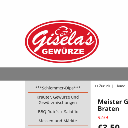
<< Zurück
|
Home
***Schlemmer-Dips***
Kräuter, Gewürze und
Meister G
Gewürzmischungen
Braten
BBQ Rub`s + Salatfix
9239
Messen und Märkte
€
3.50