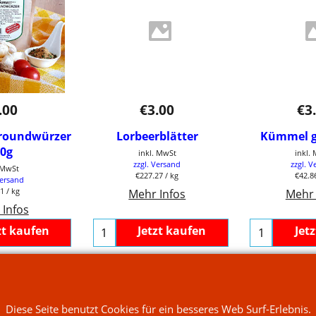
.00
€
3.00
€
3
lroundwürzer
Lorbeerblätter
Kümmel 
70g
inkl. MwSt
inkl.
zzgl. Versand
zzgl. V
. MwSt
€227.27
/ kg
€42.8
Versand
41
/ kg
Mehr Infos
Mehr 
 Infos
zt kaufen
Jetzt kaufen
Jet
Diese Seite benutzt Cookies für ein besseres Web Surf-Erlebnis.
WebShop erstellt mit
ShopFactory Shop