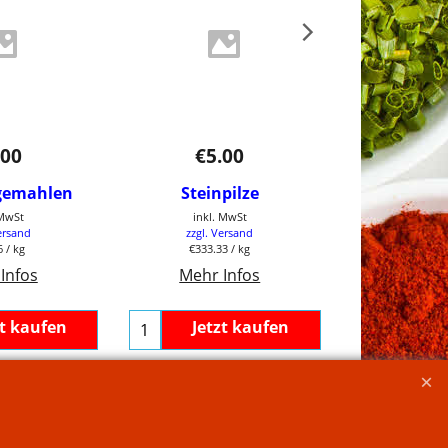
.00
€
5.00
€
3.
gemahlen
Steinpilze
Avocado
 MwSt
inkl. MwSt
inkl. 
ersand
zzgl. Versand
zzgl. V
6
/ kg
€333.33
/ kg
Mehr 
Infos
Mehr Infos
zt kaufen
Jetzt kaufen
Jetz