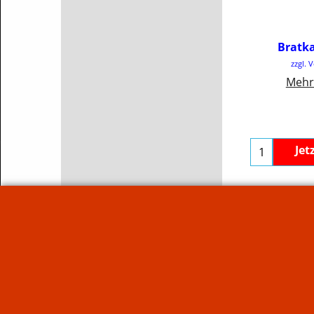
€
4
Bratka
inkl
zzgl. 
€47.
Mehr
Jet