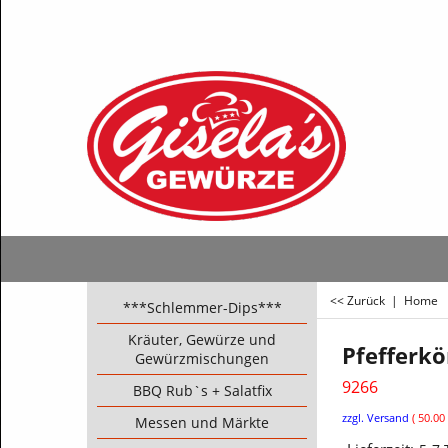
<< Zurück
|
Home
***Schlemmer-Dips***
Kräuter, Gewürze und
Pfefferkö
Gewürzmischungen
9266
BBQ Rub`s + Salatfix
€
3.50
Messen und Märkte
ink
zzgl. Versand
50.00