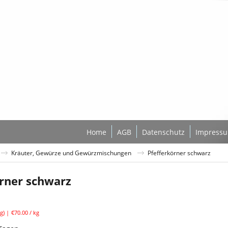
Home
AGB
Datenschutz
Impress
Kräuter, Gewürze und Gewürzmischungen
Pfefferkörner schwarz
rner schwarz
l. MwSt
g
€70.00
/ kg