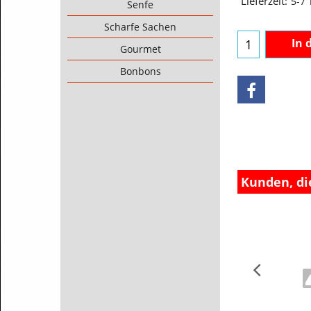
Senfe
Lieferzeit:
5-7
Scharfe Sachen
Gourmet
In 
Bonbons
Kunden, di