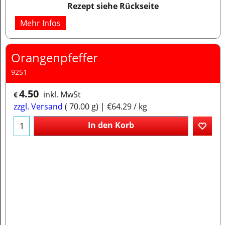
Rezept siehe Rückseite
Mehr Infos
Orangenpfeffer
9251
4.50
inkl. MwSt
€
zzgl. Versand
70.00
g
€64.29
/ kg
In den Korb