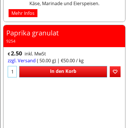
Käse, Marinade und Eierspeisen.
Mehr Infos
Paprika granulat
9254
2.50
inkl. MwSt
€
zzgl. Versand
50.00
g
€50.00
/ kg
In den Korb