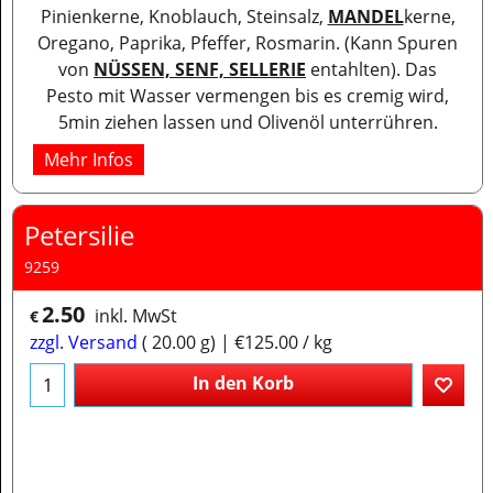
Pinienkerne, Knoblauch, Steinsalz,
MANDEL
kerne,
Oregano, Paprika, Pfeffer, Rosmarin. (Kann Spuren
von
NÜSSEN, SENF, SELLERIE
entahlten). Das
Pesto mit Wasser vermengen bis es cremig wird,
5min ziehen lassen und Olivenöl unterrühren.
Mehr Infos
Petersilie
9259
2.50
inkl. MwSt
€
zzgl. Versand
20.00
g
€125.00
/ kg
In den Korb