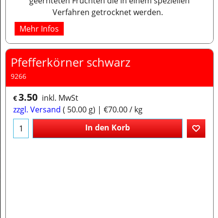
geernteten Früchten die in einem speziellen
Verfahren getrocknet werden.
Mehr Infos
Pfefferkörner schwarz
9266
3.50
inkl. MwSt
€
zzgl. Versand
50.00
g
€70.00
/ kg
In den Korb