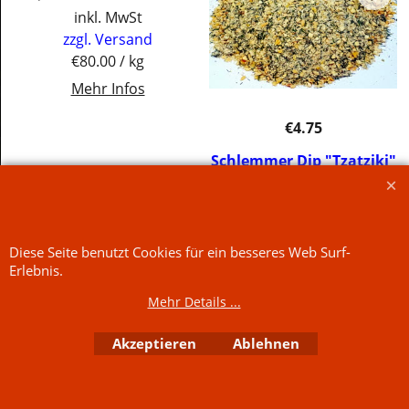
inkl. MwSt
zzgl. Versand
€80.00
/ kg
Mehr Infos
€
4.75
Schlemmer Dip "Tzatziki"
inkl. MwSt
zzgl. Versand
€67.86
/ kg
Diese Seite benutzt Cookies für ein besseres Web Surf-
Mehr Infos
Jetzt kaufen
Erlebnis.
Jetzt kaufen
Mehr Details ...
WebShop erstellt mit
ShopFactory Shop
Software.
Akzeptieren
Ablehnen