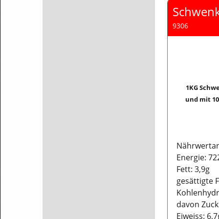
Schwenk
9306
1KG Schwei
und mit 1
Nährwertan
Energie: 722
Fett: 3,9g
gesättigte 
Kohlenhydr
davon Zucke
Eiweiss: 6,7