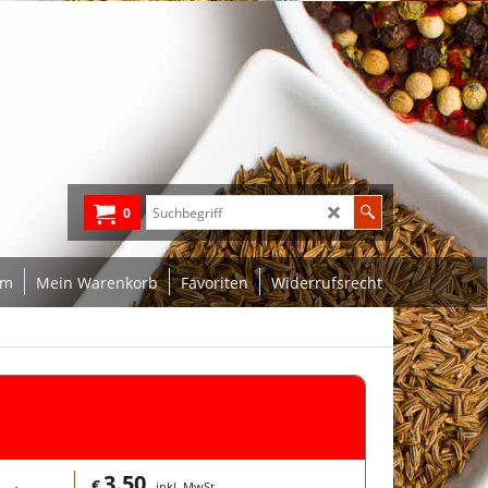
0
um
Mein Warenkorb
Favoriten
Widerrufsrecht
3.50
€
inkl. MwSt