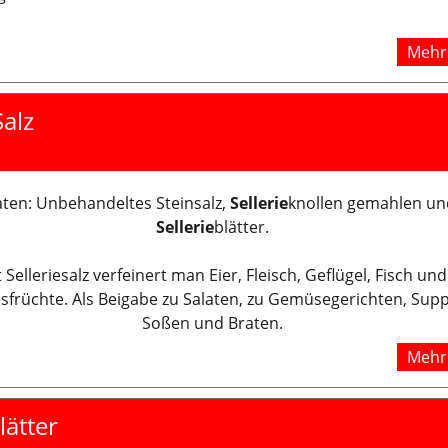
Mehr 
Salz
aten: Unbehandeltes Steinsalz,
Sellerie
knollen gemahlen un
Sellerie
blätter.
 Selleriesalz verfeinert man Eier, Fleisch, Geflügel, Fisch und
sfrüchte. Als Beigabe zu Salaten, zu Gemüsegerichten, Sup
Soßen und Braten.
Mehr 
lätter