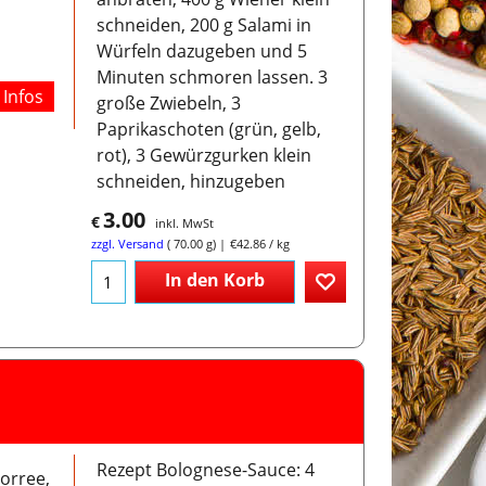
schneiden, 200 g Salami in
Würfeln dazugeben und 5
Minuten schmoren lassen. 3
Infos
große Zwiebeln, 3
Paprikaschoten (grün, gelb,
rot), 3 Gewürzgurken klein
schneiden, hinzugeben
3.00
€
inkl. MwSt
zzgl. Versand
70.00
g
€42.86
/ kg
In den Korb
Rezept Bolognese-Sauce: 4
orree,