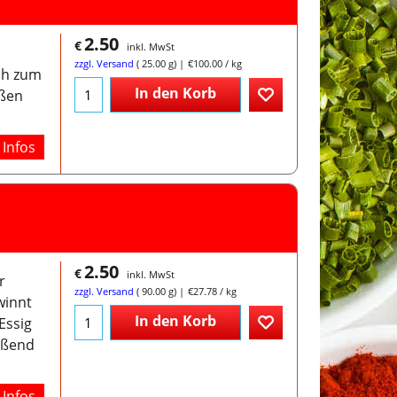
2.50
€
inkl. MwSt
zzgl. Versand
25.00
g
€100.00
/ kg
lch zum
In den Korb
oßen
Infos
2.50
€
inkl. MwSt
r
zzgl. Versand
90.00
g
€27.78
/ kg
winnt
In den Korb
Essig
eßend
Infos