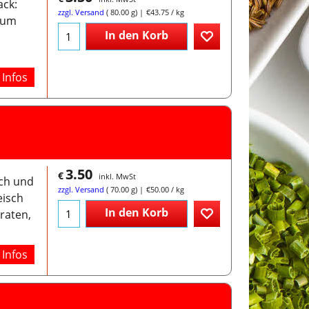
ack:
zzgl. Versand
80.00
g
€43.75
/ kg
 Zum
In den Korb
Infos
3.50
€
inkl. MwSt
uch und
zzgl. Versand
70.00
g
€50.00
/ kg
eisch
In den Korb
braten,
Infos