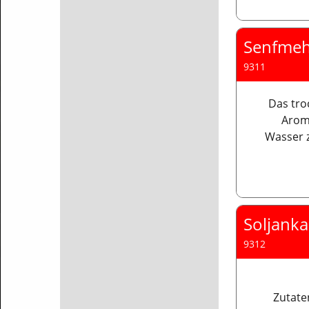
Senfmeh
9311
Das tro
Arom
Wasser z
Soljanka
9312
Zutate