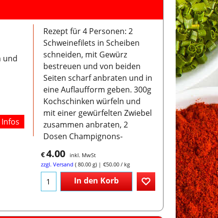
Rezept für 4 Personen: 2
Schweinefilets in Scheiben
schneiden, mit Gewürz
a und
bestreuen und von beiden
Seiten scharf anbraten und in
eine Auflaufform geben. 300g
Kochschinken würfeln und
mit einer gewürfelten Zwiebel
Infos
zusammen anbraten, 2
Dosen Champignons-
4.00
€
inkl. MwSt
zzgl. Versand
80.00
g
€50.00
/ kg
In den Korb