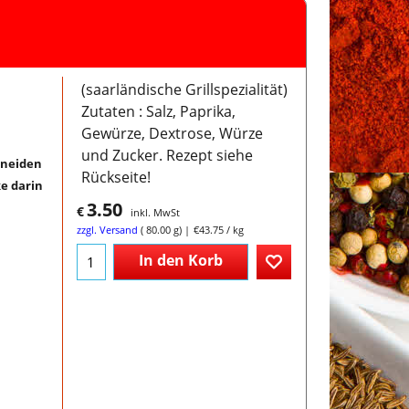
(saarländische Grillspezialität)
Zutaten : Salz, Paprika,
Gewürze, Dextrose, Würze
und Zucker. Rezept siehe
hneiden
Rückseite!
e darin
3.50
€
inkl. MwSt
zzgl. Versand
80.00
g
€43.75
/ kg
In den Korb