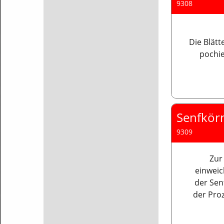
9308
Die Blätt
pochie
Senfkörn
9309
Zur
einweic
der Sen
der Pro