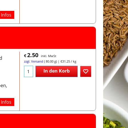
Infos
2.50
€
inkl. MwSt
d
zzgl. Versand
80.00
g
€31.25
/ kg
In den Korb
pen,
Infos