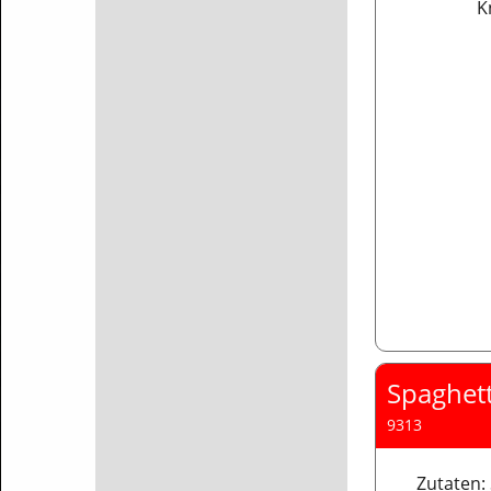
K
Spaghett
9313
Zutaten: