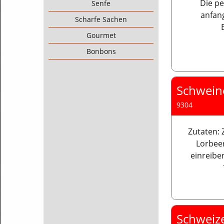
Die p
Senfe
anfan
Scharfe Sachen
Gourmet
Bonbons
Schwein
9304
Zutaten: 
Lorbee
einreiben
Schweiz