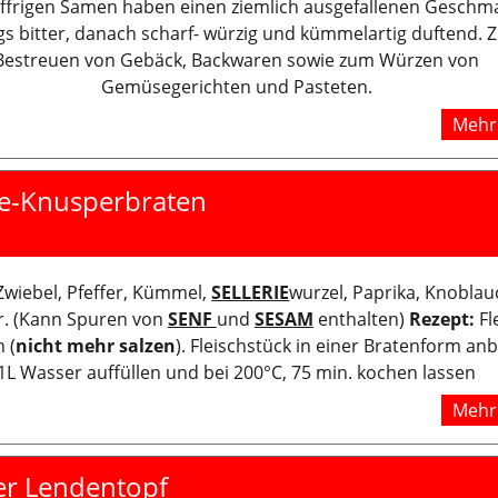
effrigen Samen haben einen ziemlich ausgefallenen Geschm
gs bitter, danach scharf- würzig und kümmelartig duftend.
Bestreuen von Gebäck, Backwaren sowie zum Würzen von
Gemüsegerichten und Pasteten.
Mehr 
e-Knusperbraten
Zwiebel, Pfeffer, Kümmel,
SELLERIE
wurzel, Paprika, Knobla
r. (Kann Spuren von
SENF
und
SESAM
enthalten)
Rezept:
Fl
 (
nicht mehr salzen
). Fleischstück in einer Bratenform an
1L Wasser auffüllen und bei 200°C, 75 min. kochen lassen
Mehr 
er Lendentopf