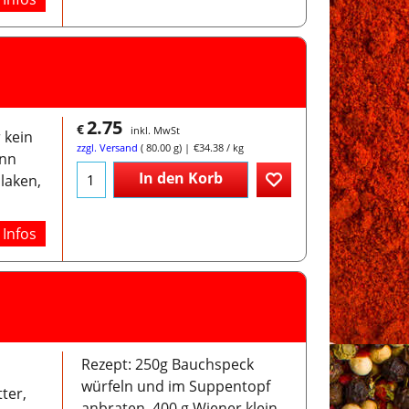
2.75
€
inkl. MwSt
 kein
zzgl. Versand
80.00
g
€34.38
/ kg
enn
In den Korb
laken,
Infos
Rezept: 250g Bauchspeck
würfeln und im Suppentopf
ter,
anbraten, 400 g Wiener klein