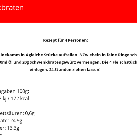
braten
Rezept für 4 Personen:
nekamm in 4 gleiche Stücke aufteilen. 3 Zwiebeln in feine Ringe sc
00ml Öl und 20g Schwenkbratengewürz vermengen. Die 4 Fleischstück
einlegen. 24 Stunden ziehen lassen!
gaben 100g:
 kj / 172 kcal
Fettsäuren: 0,6g
ate: 24,9g
r: 13,3g
g