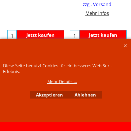
Gourmet Allroundwürzer
170g
inkl. MwSt
zzgl. Versand
€29.41
/ kg
Jetzt kaufen
Mehr Infos
Jetzt kaufen
WebShop erstellt mit
ShopFactory Shop
Software.
Diese Seite benutzt Cookies für ein besseres Web Surf-
Erlebnis.
Mehr Details ...
Akzeptieren
Ablehnen