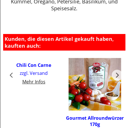
Zutaten: Zwiebeln, Pfeffer, Paprika,
SENF
körner,
Kümmel, Oregano, Petersilie, Basilikum, und
Speisesalz.
Kunden, die diesen Artikel gekauft haben,
kauften auch:
€
3.50
Chili Con Carne
inkl. MwSt
zzgl. Versand
€43.75
/ kg
Mehr Infos
€
5.00