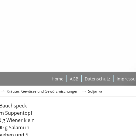
Home
AGB
Datenschutz
Impress
Kräuter, Gewürze und Gewürzmischungen
Soljanka
 Bauchspeck
im Suppentopf
 g Wiener klein
0 g Salami in
ugeben und 5