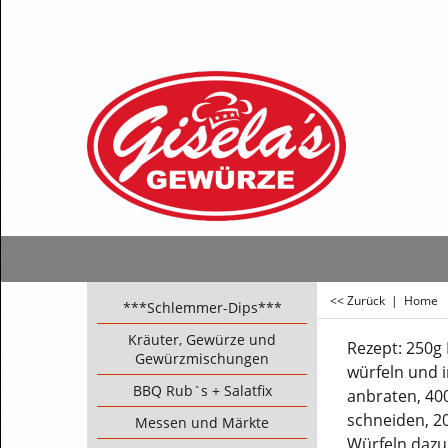
<< Zurück
|
Home
***Schlemmer-Dips***
Kräuter, Gewürze und
Rezept: 250g
Gewürzmischungen
würfeln und 
BBQ Rub`s + Salatfix
anbraten, 400
schneiden, 20
Messen und Märkte
Würfeln daz