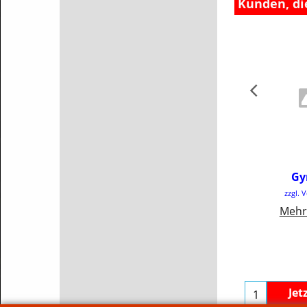
Kunden, di
€
3
Gy
inkl
zzgl. 
€41.
Mehr