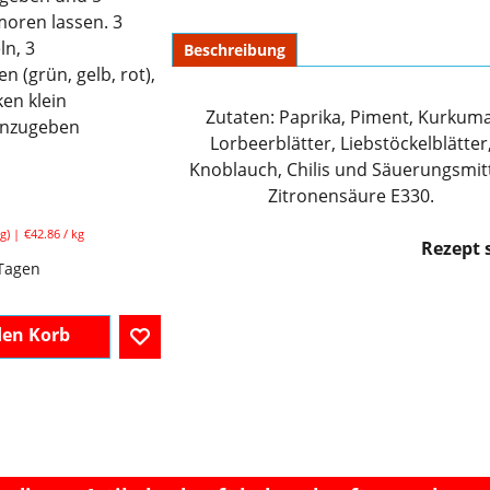
oren lassen. 3
ln, 3
Beschreibung
n (grün, gelb, rot),
en klein
Zutaten: Paprika, Piment, Kurkuma
inzugeben
Lorbeerblätter, Liebstöckelblätter
Knoblauch, Chilis und Säuerungsmitt
Zitronensäure E330.
Rezept 
l. MwSt
g
€42.86
/ kg
 Tagen
den Korb