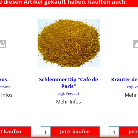
e diesen Artikel gekauft haben, kauften auch:
.75
€
4.75
€
3
ros
Schlemmer Dip "Cafe de
Kräuter de
Paris"
. MwSt
inkl.
Versand
zzgl. V
inkl. MwSt
67
/ kg
€66.6
zzgl. Versand
€59.38
/ kg
 Infos
Mehr 
Mehr Infos