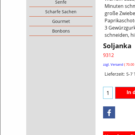
Senfe
Minuten schm
Scharfe Sachen
große Zwiebe
Paprikaschote
Gourmet
3 Gewürzgurk
Bonbons
schneiden, h
Soljanka
9312
€
3.00
ink
zzgl. Versand
70.00
Lieferzeit:
5-7
In 