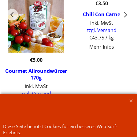
€
3.50
Chili Con Carne
inkl. MwSt
zzgl. Versand
€43.75
/ kg
Mehr Infos
€
5.00
Gourmet Allroundwürzer
170g
inkl. MwSt
zzgl. Versand
€29.41
/ kg
Jetzt kaufen
Mehr Infos
Jetzt kaufen
WebShop erstellt mit
Diese Seite benutzt Cookies für ein besseres Web Surf-
ShopFactory Shop
Software.
Erlebnis.