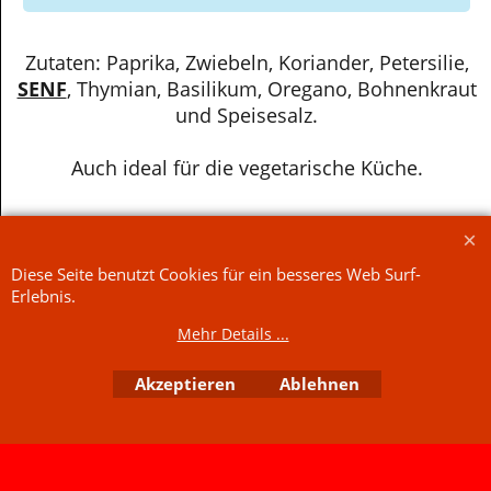
Auch ideal für die vegetarische Küche.
Zutaten: Paprika, Zwiebeln, Koriander, Petersilie,
SENF
, Thymian, Basilikum, Oregano, Bohnenkraut
und Speisesalz.
Auch ideal für die vegetarische Küche.
WebShop erstellt mit
Diese Seite benutzt Cookies für ein besseres Web Surf-
ShopFactory Shop
Software.
Erlebnis.
Mehr Details ...
Akzeptieren
Ablehnen