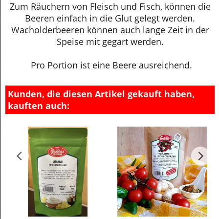
Zum Räuchern von Fleisch und Fisch, können die
Beeren einfach in die Glut gelegt werden.
Wacholderbeeren können auch lange Zeit in der
Speise mit gegart werden.
Pro Portion ist eine Beere ausreichend.
Kunden, die diesen Artikel gekauft haben,
kauften auch:
e
ndet die "Goldene Milch\" perfekt ab.