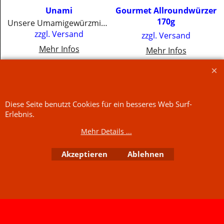
€
4.00
€
5.00
Unami
Gourmet Allroundwürzer
170g
Unsere Umamigewürzmischung rundet ihr Essen geschmacklich ab.
inkl. MwSt
inkl. MwSt
zzgl. Versand
zzgl. Versand
€80.00
/ kg
€29.41
/ kg
Mehr Infos
Diese Seite benutzt Cookies für ein besseres Web Surf-
Mehr Infos
Jetzt kaufen
Jetzt kaufen
Erlebnis.
Mehr Details ...
WebShop erstellt mit
ShopFactory Shop
Software.
Akzeptieren
Ablehnen